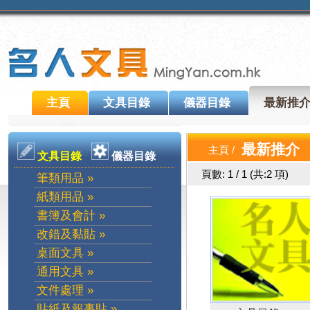
主頁
文具目錄
儀器目錄
最新推
最新推介
主頁
/
文具目錄
儀器目錄
頁數: 1 / 1 (共:2 項)
筆類用品 »
紙類用品 »
書簿及會計 »
改錯及黏貼 »
桌面文具 »
通用文具 »
文件處理 »
貼紙及報事貼 »