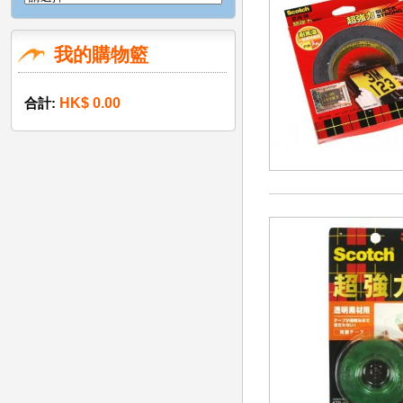
我的購物籃
合計:
HK$ 0.00