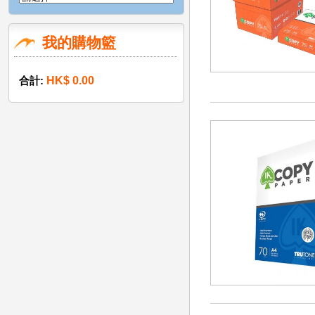
我的購物籃
合計:
HK$ 0.00