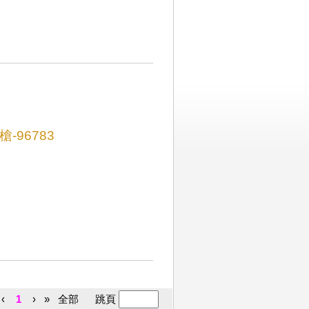
-96783
‹
1
›
»
全部
跳頁