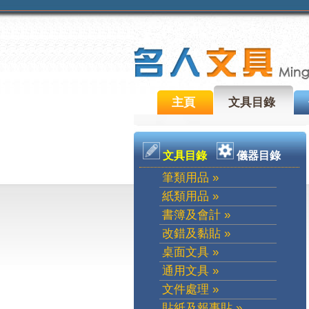
主頁
文具目錄
文具目錄
儀器目錄
筆類用品 »
紙類用品 »
書簿及會計 »
改錯及黏貼 »
桌面文具 »
通用文具 »
文件處理 »
貼紙及報事貼 »