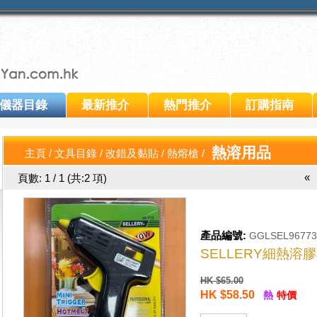
儀器目錄
最新推介
熱門推介
訂購指南
熱溶用品
主頁
/
文具目錄
/
改錯及黏貼
/
熱熔槍
/
«
頁數: 1 / 1 (共:2 項)
產品編號:
GGLSEL96773
SELLERY細熱溶膠槍
HK $65.00
HK $58.50
熱
特價