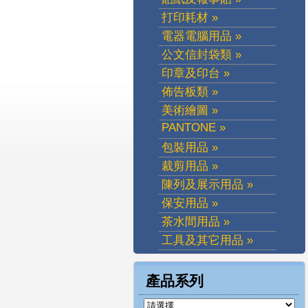
打印耗材 »
電器電腦用品 »
公文信封袋類 »
印章及印台 »
佈告板類 »
美術繪圖 »
PANTONE »
包裝用品 »
裁剪用品 »
陳列及展示用品 »
保安用品 »
茶水間用品 »
工具及其它用品 »
產品系列