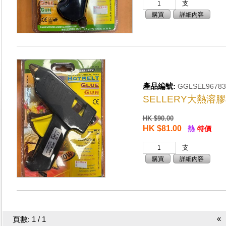
支
購買
詳細內容
產品編號:
GGLSEL96783
SELLERY大熱溶膠槍
HK $90.00
HK $81.00
熱
特價
支
購買
詳細內容
«
頁數: 1 / 1