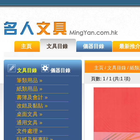
主頁
文具目錄
儀器目錄
最新推
主頁
/
文具目錄
/
紙類
文具目錄
儀器目錄
頁數: 1 / 1 (共:1 項)
筆類用品 »
紙類用品 »
書簿及會計 »
改錯及黏貼 »
桌面文具 »
通用文具 »
文件處理 »
貼紙及報事貼 »