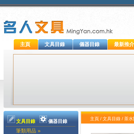
主頁
文具目錄
儀器目錄
最新推
主頁
/
文具目錄
/
茶水
文具目錄
儀器目錄
筆類用品 »