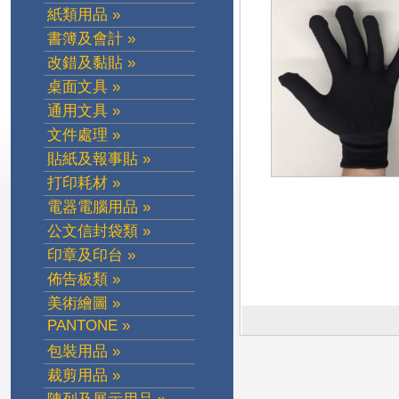
紙類用品 »
書簿及會計 »
改錯及黏貼 »
桌面文具 »
通用文具 »
文件處理 »
貼紙及報事貼 »
打印耗材 »
電器電腦用品 »
公文信封袋類 »
印章及印台 »
佈告板類 »
美術繪圖 »
PANTONE »
包裝用品 »
裁剪用品 »