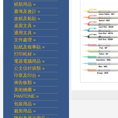
紙類用品 »
書簿及會計 »
改錯及黏貼 »
桌面文具 »
通用文具 »
文件處理 »
貼紙及報事貼 »
打印耗材 »
電器電腦用品 »
公文信封袋類 »
印章及印台 »
佈告板類 »
美術繪圖 »
PANTONE »
包裝用品 »
裁剪用品 »